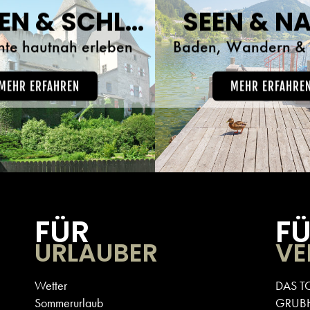
BURGEN & SCHLÖSSER
SEEN & N
hte hautnah erleben
Baden, Wandern & 
MEHR ERFAHREN
MEHR ERFAHRE
FÜR
F
URLAUBER
VE
Wetter
DAS T
Sommerurlaub
GRUB