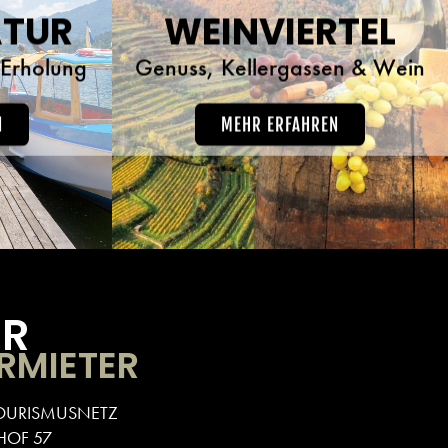
ATUR
WEINVIERTEL
Erholung
Genuss, Kellergassen & Wein
N
MEHR ERFAHREN
ÜR
RMIETER
OURISMUSNETZ
HOF 57