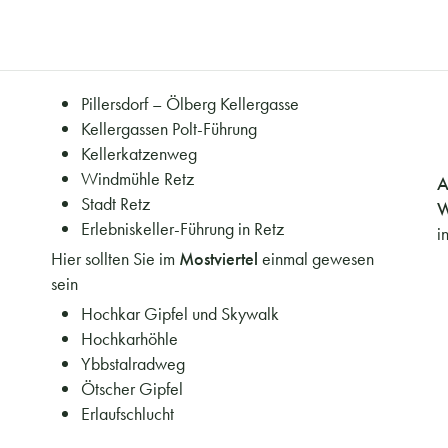
Pillersdorf – Ölberg Kellergasse
Kellergassen Polt-Führung
Kellerkatzenweg
Windmühle Retz
A
Stadt Retz
W
Erlebniskeller-Führung in Retz
i
Hier sollten Sie im
Mostviertel
einmal gewesen
sein
Hochkar Gipfel und Skywalk
Hochkarhöhle
Ybbstalradweg
Ötscher Gipfel
Erlaufschlucht