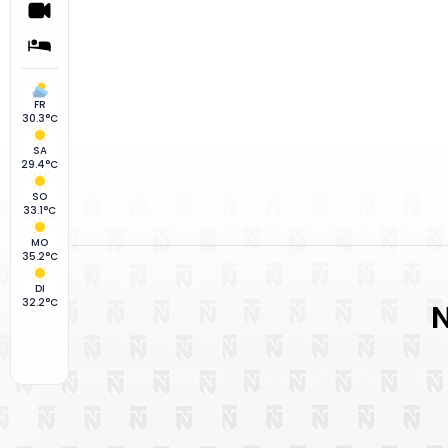
FR
30.3°C
SA
29.4°C
SO
33.1°C
MO
35.2°C
DI
32.2°C
N