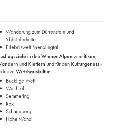
Wanderung zum Dürrenstein und
Ybbstalerhütte
Erlebniswelt Mendlingtal
usflugsziele
in den
Wiener Alpen
zum
Biken
,
andern
und
Klettern
und für den
Kulturgenuss
-
nklusive
Wirtshauskultur
Bucklige Welt
Wechsel
Semmering
Rax
Schneeberg
Hohe Wand